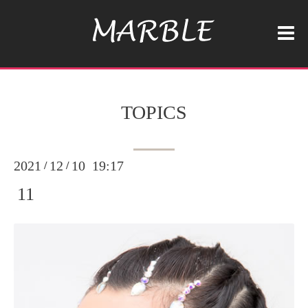
TOPICS
2021
12
10 19:17
/
/
11